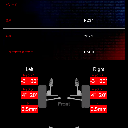
-
グレード
RZ34
型式
2024
年式
ESPRIT
チューナー/ オーナー
Left
Right
キャンバー
キャンバー
-3°00’
-3°00’
キャスター
キャスター
4°20’
4°20’
トー
トー
0.5mm
0.5mm