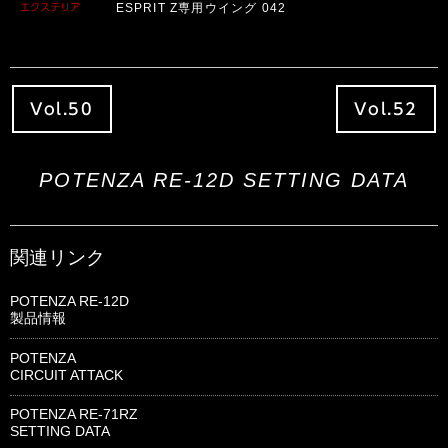
ESPRIT Z専用ウイング 042
エクステリア
Vol.50
Vol.52
POTENZA RE-12D SETTING DATA
関連リンク
POTENZA RE-12D
製品情報
POTENZA
CIRCUIT ATTACK
POTENZA RE-71RZ
SETTING DATA