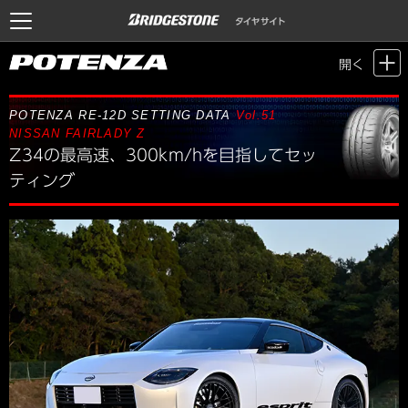
Motor Sports / Time Attack
>
POTENZA SETTING DATA
> Vol.51 NISSAN
開く
FAIRLADY Z
POTENZA RE-12D SETTING DATA
Vol.51
NISSAN FAIRLADY Z
Z34の最高速、300km/hを目指してセッ
ティング