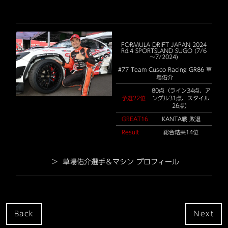
FORMULA DRIFT JAPAN 2024
Rd.4 SPORTSLAND SUGO (7/6
～7/2024)
#77 Team Cusco Racing GR86 草
場佑介
80点（ライン34点、ア
予選22位
ングル31点、スタイル
26点）
GREAT16
KANTA戦 敗退
Result
総合結果14位
> 草場佑介選手＆マシン プロフィール
Back
Next