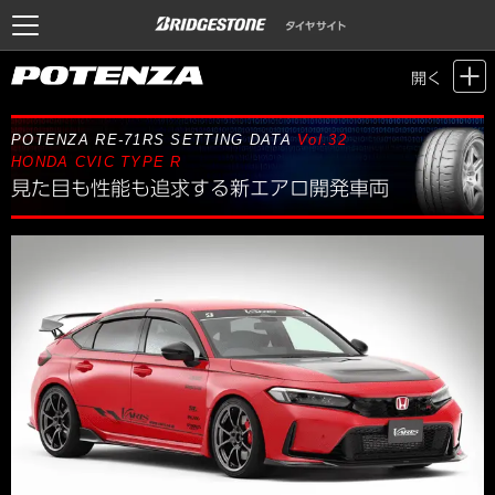
Motor Sports / Time Attack
>
POTENZA SETTING DATA
> Vol.32 HONDA
開く
CVIC TYPE R
POTENZA RE-71RS SETTING DATA
Vol.32
HONDA CVIC TYPE R
見た目も性能も追求する新エアロ開発車両