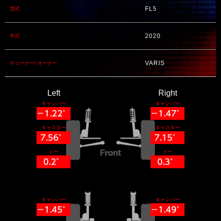
FL5
型式
2020
年式
VARIS
チューナー/ オーナー
Left
Right
キャンバー
キャンバー
−1.22°
−1.47°
キャスター
キャスター
7.56°
7.15°
トー
トー
0.2°
0.3°
キャンバー
キャンバー
−1.45°
−1.49°