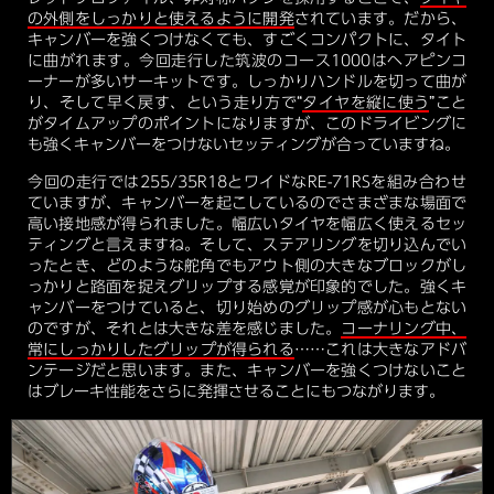
の外側をしっかりと使えるように開発
されています。だから、
キャンバーを強くつけなくても、すごくコンパクトに、タイト
に曲がれます。今回走行した筑波のコース1000はヘアピンコ
ーナーが多いサーキットです。しっかりハンドルを切って曲が
り、そして早く戻す、という走り方で“
タイヤを縦に使う
”こと
がタイムアップのポイントになりますが、このドライビングに
も強くキャンバーをつけないセッティングが合っていますね。
今回の走行では255/35R18とワイドなRE-71RSを組み合わせ
ていますが、キャンバーを起こしているのでさまざまな場面で
高い接地感が得られました。幅広いタイヤを幅広く使えるセッ
ティングと言えますね。そして、ステアリングを切り込んでい
ったとき、どのような舵角でもアウト側の大きなブロックがし
っかりと路面を捉えグリップする感覚が印象的でした。強くキ
ャンバーをつけていると、切り始めのグリップ感が心もとない
のですが、それとは大きな差を感じました。
コーナリング中、
常にしっかりしたグリップが得られる
……これは大きなアドバ
ンテージだと思います。また、キャンバーを強くつけないこと
はブレーキ性能をさらに発揮させることにもつながります。