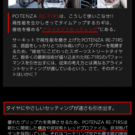
POTENZA
RE-71RS
は、こうして使いこなせ!!
高性能を生かしきってタイムアップするカギは、
接地を極める“
アライメントセッティング
”にある。
サーキットで高性能を磨き上げたPOTENZA RE-71RS
は、路面をしっかりとつかみ高いグリップパワーを発揮す
るため、“接地”にこだわったスポーツストリートタイヤ
だ。数多くの最新技術が盛り込まれたRE-71RSのパフォー
マンスを引き出すには、従来の考え方とは異なるアライメ
ントセッティングが適しているという。さて、そのポイン
トはいかに？
タイヤにやさしいセッティングが速さも引き出す。
優れたグリップ力を発揮させるため、POTENZA RE-71RSは
新たに開発した
構造
や
非対称トレッドプロファイル
、
非対称パ
タン
を採用している。それはコーナリング中でも最大限の接地