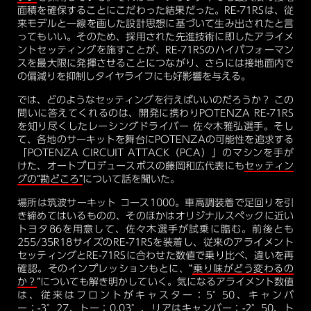
面積を確保することにこだわった結果だった。RE-71RSは、従
来モデルと一線を画した設計思想に基づいて生み出されたと言
ってもいい。そのため、採用された先進技術に即したアライメ
ントセッティングを施すことが、RE-71RSのハイパフォーマン
スを最大限に発揮させることにつながり、さらには接地面内で
の偏減りを抑制しタイヤライフにも好影響を与える。
では、どのようなセッティングを行えばいいのだろうか？ この
問いに答えてくれるのは、開発に携わりPOTENZA RE-71RS
を知り尽くしたレーシングドライバー 佐々木雅弘選手。そし
て、各地のサーキットを舞台にPOTENZAの可能性を追求する
「POTENZA CIRCUIT ATTACK（PCA）」のマシンを手が
けた、オートプロデュースボスの藤岡和広代表にも
セッティン
グの“勘どころ”
について話を聞いた。
場所は筑波サーキット コース1000。車高調装着で足回りを引
き締めてはいるものの、そのほかはオリジナルスペックに近い
トヨタ86を用意して、佐々木選手が試乗に臨む。前後とも
255/35R18サイズのRE-71RSを装着し、従来のアライメント
セッティングとRE-71RSに合わせた数値で乗り比べ、違いを再
確認。そのインプレッションもとに、“
乗り味がどう変わるの
か？
”についても解き明かしていく。気になるアライメント数値
は、従来はフロントがキャスター：5°50、キャンバ
ー：-3°27、トー：0.03°、リアはキャンバー：-2°50、ト