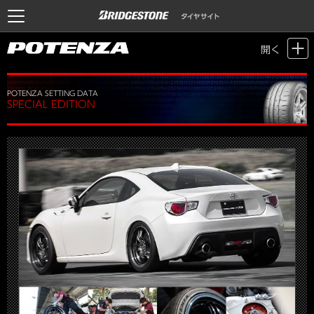
Motor Sports / Time Attack
>
POTENZA SETTING DATA
> POTENZA
開く
SETTING DATA SPECIAL EDITION
POTENZA SETTING DATA
SPECIAL EDITION