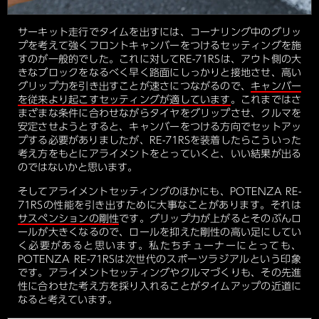
サーキット走行でタイムを出すには、コーナリング中のグリッ
プを考えて強くフロントキャンバーをつけるセッティングを施
すのが一般的でした。これに対してRE-71RSは、アウト側の大
きなブロックをなるべく早く路面にしっかりと接地させ、高い
グリップ力を引き出すことが速さにつながるので、
キャンバー
を従来より起こすセッティングが適しています
。これまではさ
まざまな条件に合わせながらタイヤをグリップさせ、クルマを
安定させようとすると、キャンバーをつける方向でセットアッ
プする必要がありましたが、RE-71RSを装着したらこういった
考え方をもとにアライメントをとっていくと、いい結果が出る
のではないかと思います。
そしてアライメントセッティングのほかにも、POTENZA RE-
71RSの性能を引き出すために大事なことがあります。それは
サスペンションの剛性
です。グリップ力が上がるとそのぶんロ
ールが大きくなるので、ロールを抑えた剛性の高い足にしてい
く必要があると思います。私たちチューナーにとっても、
POTENZA RE-71RSは次世代のスポーツラジアルという印象
です。アライメントセッティングやクルマづくりも、その先進
性に合わせた考え方を採り入れることがタイムアップの近道に
なると考えています。