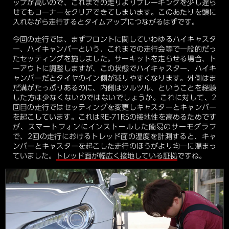
ップが高いので、これまでの走りよりブレーキングを少し遅ら
せてもコーナーをクリアできてしまいます。このあたりを頭に
入れながら走行するとタイムアップにつながるはずです。
今回の走行では、まずフロントに関していわゆるハイキャスタ
ー、ハイキャンバーという、これまでの走行会等で一般的だっ
たセッティングを施しました。サーキットを走らせる場合、ト
ーアウトに調整しますが、この状態でハイキャスター、ハイキ
ャンバーだとタイヤのイン側が減りやすくなります。外側はま
だ溝がたっぷりあるのに、内側はツルツル、ということを経験
した方は少なくないのではないでしょうか。これに対して、2
回目の走行ではセッティングを変更しキャスターとキャンバー
を起こしています。これはRE-71RSの接地性を高めるためです
が、スマートフォンにインストールした簡易のサーモグラフ
で、2回の走行におけるトレッド面の温度を計測すると、キャ
ンバーとキャスターを起こした走行のほうがより均一に温まっ
ていました。
トレッド面が幅広く接地している証拠
ですね。