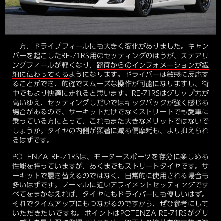
一方、ドライブフィールにも大きく変化がありました。キャン
バーを起こしたRE-71RS用のセッティングのほうが、ステアリ
ングフィールが軽くなり、
路面からのインフォメーションが繊
細に伝わってくる
ようになります。ドライバーは敏感に反応す
ることができ、的確でスムーズな操作が可能になりますし、街
中でもより快適に走れると思います。RE-71RSはグリップ力が
高いゆえ、セッティングしだいではキックバックが強く感じる
場合があるので、サーキットだけでなくストリートでも愛車に
乗っている方にとって、これもまた大きなメリットではないで
しょうか。タイヤの内側が顕著に減る偏摩耗も、より抑えられ
るはずです。
POTENZA RE-71RSは、モータースポーツを存分に楽しめる
性能を持っていますが、あくまでもストリートタイヤです。サ
ーキットで履き替えるのではなく、日常的に使用される場合も
多いはずです。ノーマルに近いアライメントセッティングです
べてをまかなえれば、タイヤにもドライバーにも優しいはず。
それでタイムアップにもつながるのですから、ぜひ参考にして
いただきたいですね。ポイントはPOTENZA RE-71RSがグリ