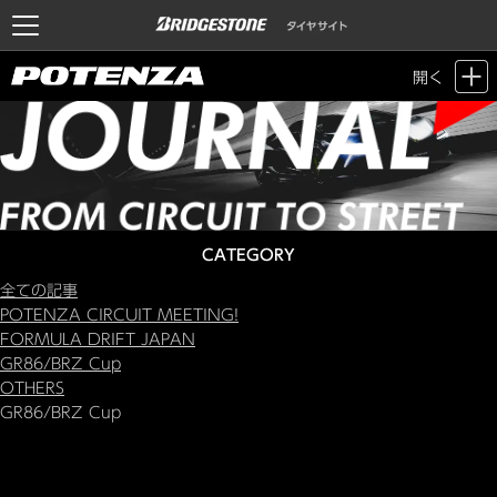
開く
CATEGORY
全ての記事
POTENZA CIRCUIT MEETING!
FORMULA DRIFT JAPAN
GR86/BRZ Cup
OTHERS
GR86/BRZ Cup