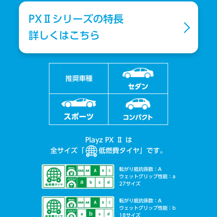
PXⅡシリーズの特長
詳しくはこちら
推奨車種
Playz PX Ⅱ は
全サイズ「
低燃費タイヤ」です。
転がり抵抗係数：A
ウェットグリップ性能：a
27サイズ
転がり抵抗係数：A
ウェットグリップ性能：b
18サイズ