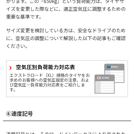
かります。この「650kg」という負荷能力は、タイヤサ
イズを変更した際などに、適正空気圧に調整するための
重要な基準です。
サイズ変更を検討している方は、安全なドライブのため
に、空気圧の調整について解説した以下の記事もご確認
ください。
空気圧別負荷能力対応表
エクストラロード（XL）規格のタイヤをお
求めのお客様への空気圧設定の注意、およ
び空気圧－負荷能力対応表をご紹介しま
す。
⑥速度記号
速度記号とは、そのロードインデックスにより示された