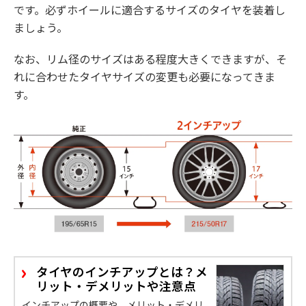
です。必ずホイールに適合するサイズのタイヤを装着し
ましょう。
なお、リム径のサイズはある程度大きくできますが、そ
れに合わせたタイヤサイズの変更も必要になってきま
す。
タイヤのインチアップとは？メ
リット・デメリットや注意点
インチアップの概要や、メリット・デメリ