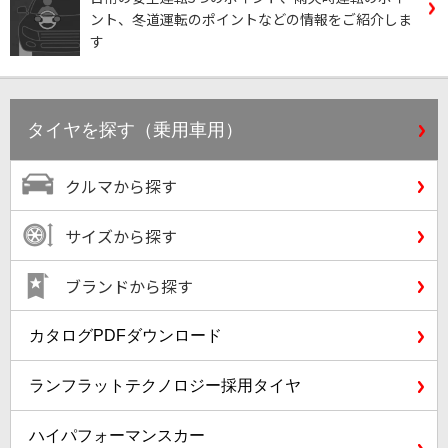
ント、冬道運転のポイントなどの情報をご紹介しま
す
タイヤを探す（乗用車用）
クルマから探す
サイズから探す
ブランドから探す
カタログPDFダウンロード
ランフラットテクノロジー
採用タイヤ
ハイパフォーマンスカー