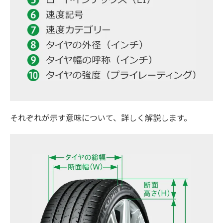
それぞれが示す意味について、詳しく解説します。