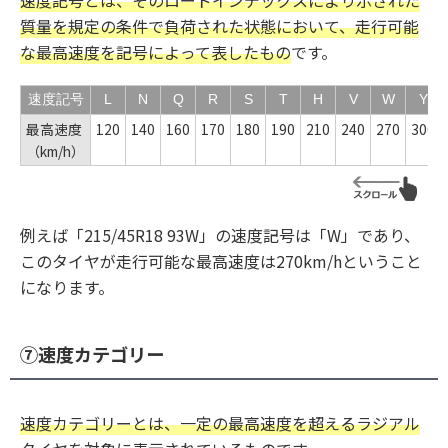
質量を規定の条件で負荷された状態において、走行可能
な最高速度を記号によって表したもの
です。
速度記号
L
N
Q
R
S
T
H
V
W
Y
最高速度
120
140
160
170
180
190
210
240
270
300
（km/h）
例えば「215/45R18 93W」の速度記号は「W」であり、
このタイヤが走行可能な最高速度は270km/hということ
になります。
⑦速度カテゴリー
速度カテゴリーとは、一定の最高速度を超えるラジアル