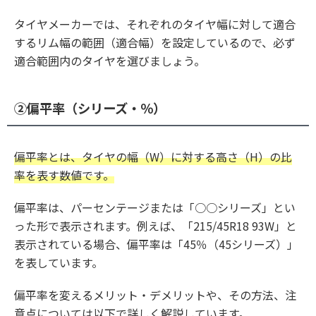
タイヤメーカーでは、それぞれのタイヤ幅に対して適合
するリム幅の範囲（適合幅）を設定しているので、必ず
適合範囲内のタイヤを選びましょう。
②偏平率（シリーズ・％）
偏平率とは、タイヤの幅（W）に対する高さ（H）の比
率を表す数値です。
偏平率は、パーセンテージまたは「○○シリーズ」とい
った形で表示されます。例えば、「215/45R18 93W」と
表示されている場合、偏平率は「45％（45シリーズ）」
を表しています。
偏平率を変えるメリット・デメリットや、その方法、注
意点については以下で詳しく解説しています。