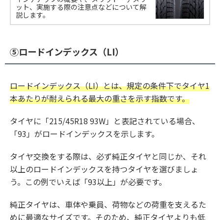
ット、実施する際の注意点などについて解
説します。
⑤ロードインデックス（LI）
ロードインデックス（LI）とは、規定の条件下でタイヤ1
本あたりが耐えられる最大の重さを示す指数です。
タイヤに「215/45R18 93W」と表記されている場合、
「93」がロードインデックスを示します。
タイヤ交換をする際は、必ず純正タイヤと同じか、それ
以上のロードインデックスを持つタイヤを選びましょ
う。この例でいえば「93以上」が必要です。
純正タイヤは、車体や乗員、荷物などの荷重を支えるた
めに最適なサイズです。そのため、純正タイヤよりも低