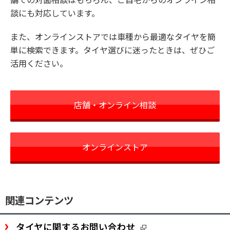
談にも対応しています。
また、オンラインストアでは車種から最適なタイヤを簡
単に検索できます。タイヤ選びに迷ったときは、ぜひご
活用ください。
店舗・オンライン相談
オンラインストア
関連コンテンツ
タイヤに関するお問い合わせ