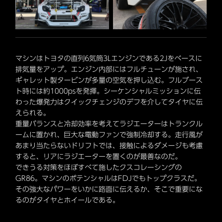
マシンはトヨタの直列6気筒3Lエンジンである2Jをベースに
排気量をアップ。エンジン内部にはフルチューンが施され、
ギャレット製タービンが多量の空気を押し込む。フルブース
ト時には約1000psを発揮。シーケンシャルミッションに伝
わった爆発力はクイックチェンジのデフを介してタイヤに伝
えられる。
重量バランスと冷却効率を考えてラジエーターはトランクル
ームに置かれ、巨大な電動ファンで強制冷却する。走行風が
あまり当たらないドリフトでは、接触によるダメージも考慮
すると、リアにラジエーターを置くのが最善なのだ。
できうる対策をほぼすべて施したクスコレーシングの
GR86。マシンのポテンシャルはFDJでもトップクラスだ。
その強大なパワーをいかに路面に伝えるか、そこで重要にな
るのがタイヤとホイールである。