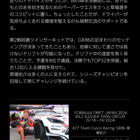
走りのアドバイスもそうだが、雨の降る決勝前には、窓や足
もとの水を拭き取るためのペーパーウエスをさっと草場選手
のコクピットに置く。ちょっとしたことだが、ドライバーが
気持ちよく走れる環境を整えるのも高野氏流のサポートであ
る。
第2戦鈴鹿ツインサーキットでは、GR86の足まわりのセッテ
ィングが決まってきたこともあり、他車に対して速さでは負
けないドリフトが可能になった。ドリフト中の速度を高く保
てたことで、予選を8位で通過。決勝でもTOP32を突破。総
合12位に入る健闘を見せた。
草場佑介は多くの人に支えられて、シリーズチャンピオンを
目指して常にチャレンジを続けている。
FORMULA DRIFT JAPAN 2024
Rd.2 SUZUKA TWIN CIRCUIT
(5/18～19/2024)
#77 Team Cusco Racing GR86 草
場佑介