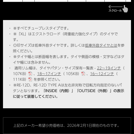
※
すべてチューブレスタイプです。
※
「XL」はエクストラロード（荷重能力強化タイプ）のタイヤで
す。
◎印サイズは低車外音タイヤです。詳しくは
低車外音タイヤとは
を参
照ください。
※
タイヤ幅とは断面幅を表します。タイヤ側面の模様・文字などはタ
イヤ幅には含みません。
適用リム幅は、タイヤパタン・サイズ保有一覧表 -
22～19インチ
（
107KB）
、
18～17インチ
（ 105KB）
、
16～12インチ
（
111KB）
を参照ください。
※
RE-12D、RE-12D TYPE Aは左右非対称で回転方向指定のないパ
タンとなります。
「INSIDE（内側）」「OUTSIDE（外側）」の表示
に従って装着してください。
上記のメーカー希望小売価格は、2026年2月1日現在のものです。