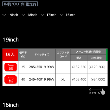
IN側/OUT側 指定有
19inch
18inch
17inch
16inch
19inch
メーカー希望小売価格
偏平率
エクストラ
購入
タイヤサイズ
(%)
ロード
税込
(本体価格)
35
285/35R19 99W
¥132,220
(¥120,200)
40
245/40R19 98W
XL
¥103,400
(¥94,000)
18inch