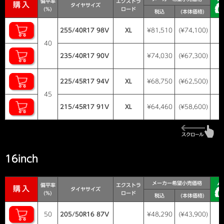
偏平率
エクストラ
購入
タイヤサイズ
(%)
ロード
税込
(本体価格)
255/40R17 98V
XL
¥81,510
(¥74,100)
40
235/40R17 90V
¥74,030
(¥67,300)
225/45R17 94V
XL
¥68,750
(¥62,500)
45
215/45R17 91V
XL
¥64,460
(¥58,600)
16inch
メーカー希望小売価格
偏平率
エクストラ
購入
タイヤサイズ
(%)
ロード
税込
(本体価格)
50
205/50R16 87V
¥48,290
(¥43,900)