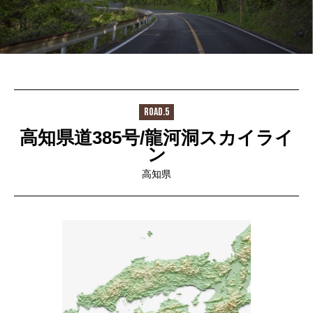
ROAD.5
高知県道385号/龍河洞スカイライ
ン
高知県