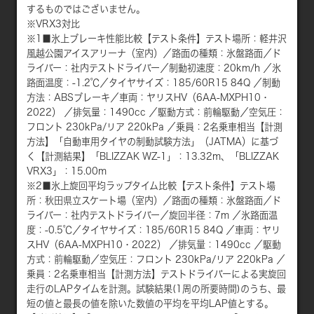
するものではございません。
※VRX3対比
※1■氷上ブレーキ性能比較【テスト条件】テスト場所：軽井沢
風越公園アイスアリーナ（室内）／路面の種類：氷盤路面／ド
ライバー：社内テストドライバー／制動初速度：20km/h ／氷
路面温度：-1.2℃／タイヤサイズ：185/60R15 84Q ／制動
方法：ABSブレーキ／車両：ヤリスHV（6AA-MXPH10・
2022） ／排気量：1490cc ／駆動方式：前輪駆動／空気圧：
フロント 230kPa/リア 220kPa ／乗員：2名乗車相当【計測
方法】「自動車用タイヤの制動試験方法」（JATMA）に基づ
く【計測結果】「BLIZZAK WZ-1」：13.32m、「BLIZZAK
VRX3」：15.00m
※2■氷上旋回平均ラップタイム比較【テスト条件】テスト場
所：秋田県立スケート場（室内）／路面の種類：氷盤路面／ド
ライバー：社内テストドライバー／旋回半径：7m ／氷路面温
度：-0.5℃／タイヤサイズ：185/60R15 84Q ／車両：ヤリ
スHV（6AA-MXPH10・2022） ／排気量：1490cc ／駆動
方式：前輪駆動／空気圧：フロント 230kPa/リア 220kPa ／
乗員：2名乗車相当【計測方法】テストドライバーによる実旋回
走行のLAPタイムを計測。試験結果(1周の所要時間)のうち、最
短の値と最長の値を除いた数値の平均を平均LAP値とする。