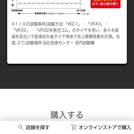
※1 / ※2[試験条件]試験方法:「WZ-1」・「VRX3」・
「VRX2」・「VRX2非発泡ゴム」のタイヤを用い、各々を経
過年見合いで促進劣化後タイヤ単体で氷上摩擦係数を計測。氷
温:-2°C/試験場所:当社技術センター 室内試験機
購入する
STORE
search
shopping_cart
店舗を探す
オンラインストアで購入