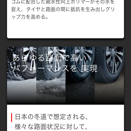
ゴムに配合した親水性向上ポリマーがその水を
捉え、タイヤと路面の間に抵抗を生み出しグリ
ップ力を高める。
あらゆる路面で高い
パフォーマンスを
実現
日本の冬道で想定される、
様々な路面状況に対して、