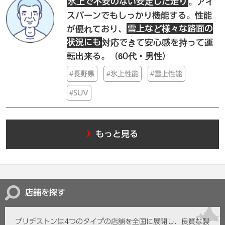
氷上で不安のない安定した走り
。アイ
スバーンでもしっかり機能する。性能
が優れており、
雪上など様々な路面の
状況にも
対応できて安心感を持って運
転出来る。
（60代・男性）
#長野県
#氷上性能
#雪上性能
#SUV
もっと見る
店舗を探す
ブリヂストンは4つのタイプの店舗を全国に展開し、
良質な製