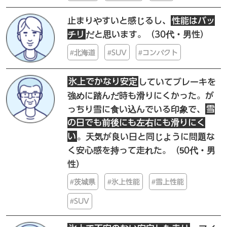
止まりやすいと感じるし、
性能はバッ
チリ
だと思います。
（30代・男性）
#北海道
#SUV
#コンパクト
氷上でかなり安定
していてブレーキを
強めに踏んだ時も滑りにくかった。が
っちり雪に食い込んでいる印象で、
雪
の日でも前後にも左右にも滑りにく
い
。天気が良い日と同じように問題な
く安心感を持って走れた。
（50代・男
性）
#茨城県
#氷上性能
#雪上性能
#SUV