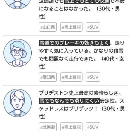
速道路でも
雪上でもとても快適
で不安
になることはなかった。
（30代・男
性）
#山口県
#雪上性能
#SUV
雪道でのブレーキの効きもよく
、走り
やすく気に入っている。かなりの積雪
でも問題なく走行できた。
（40代・女
性）
#愛知県
#雪上性能
#SUV
ブリヂストン史上最高の素晴らしさ。
雪でもなんでも滑りにくい
安定性。ス
タッドレスはブリザック！
（30代・男
性）
#北海道
#雪上性能
#SUV