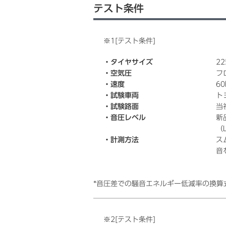
テスト条件
※1[テスト条件]
・タイヤサイズ
22
・空気圧
フ
・速度
60
・試験車両
ト
・試験路面
当
・音圧レベル
新品
（L
・計測方法
ス
音
*音圧差での騒音エネルギー低減率の換算
※2[テスト条件]