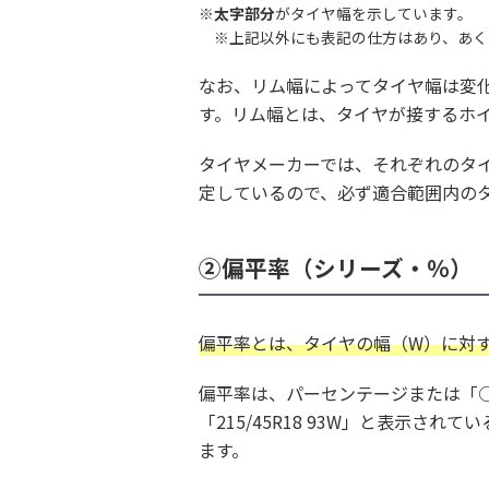
※
太字部分
がタイヤ幅を示しています。
※上記以外にも表記の仕方はあり、あく
なお、リム幅によってタイヤ幅は変
す。リム幅とは、タイヤが接するホ
タイヤメーカーでは、それぞれのタ
定しているので、必ず適合範囲内の
②偏平率（シリーズ・％）
偏平率とは、タイヤの幅（W）に対
偏平率は、パーセンテージまたは「
「215/45R18 93W」と表示さ
ます。