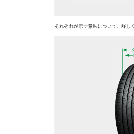
それぞれが示す意味について、詳し