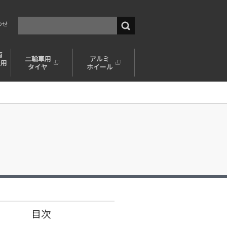
わせ
両
二輪車用
アルミ
機用
タイヤ
ホイール
目次